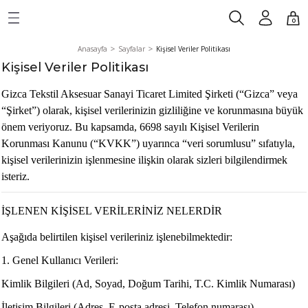
Geri Dön
0
Anasayfa
Sayfalar
Kişisel Veriler Politikası
Kişisel Veriler Politikası
Gizca Tekstil Aksesuar Sanayi Ticaret Limited Şirketi (“Gizca” veya
“Şirket”) olarak, kişisel verilerinizin gizliliğine ve korunmasına büyük
ETS
önem veriyoruz. Bu kapsamda, 6698 sayılı Kişisel Verilerin
Korunması Kanunu (“KVKK”) uyarınca “veri sorumlusu” sıfatıyla,
kişisel verilerinizin işlenmesine ilişkin olarak sizleri bilgilendirmek
isteriz.
İŞLENEN KİŞİSEL VERİLERİNİZ NELERDİR
RTS
Aşağıda belirtilen kişisel verileriniz işlenebilmektedir:
TS
1. Genel Kullanıcı Verileri:
Kimlik Bilgileri (Ad, Soyad, Doğum Tarihi, T.C. Kimlik Numarası)
İletişim Bilgileri (Adres, E-posta adresi, Telefon numarası)