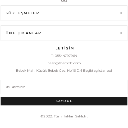
SÖZLEŞMELER
ÖNE ÇIKANLAR
İLETİŞİM
T: 05544797964
hello@themolc.com
Bebek Mah. Küçük Bebek Cad. No:16 D:6 Beşiktaş/İstanbul
KAYDOL
©2022. Tüm Hakları Saklıdır.