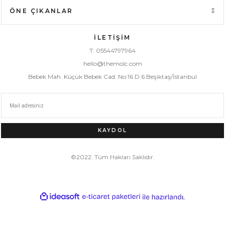
ÖNE ÇIKANLAR
İLETİŞİM
T: 05544797964
hello@themolc.com
Bebek Mah. Küçük Bebek Cad. No:16 D:6 Beşiktaş/İstanbul
KAYDOL
©2022. Tüm Hakları Saklıdır.
ideasoft
ile
e-
hazırlandı.
ticaret
paketleri