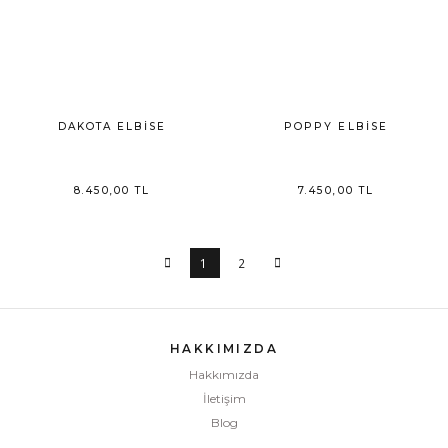
DAKOTA ELBİSE
POPPY ELBİSE
8.450,00 TL
7.450,00 TL
1
2
HAKKIMIZDA
Hakkımızda
İletişim
Blog