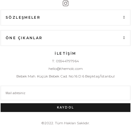
SÖZLEŞMELER
ÖNE ÇIKANLAR
İLETİŞİM
T: 05544797964
hello@themolc.com
Bebek Mah. Küçük Bebek Cad. No:16 D:6 Beşiktaş/İstanbul
KAYDOL
©2022. Tüm Hakları Saklıdır.