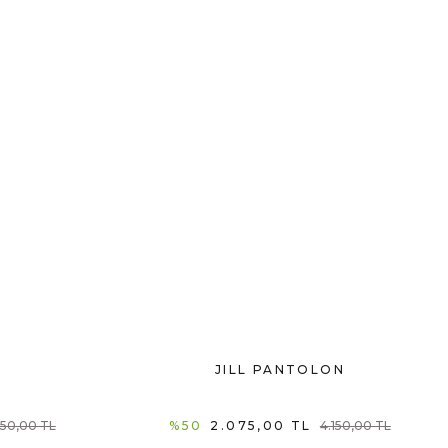
JILL PANTOLON
850,00 TL
%50
2.075,00 TL
4.150,00 TL