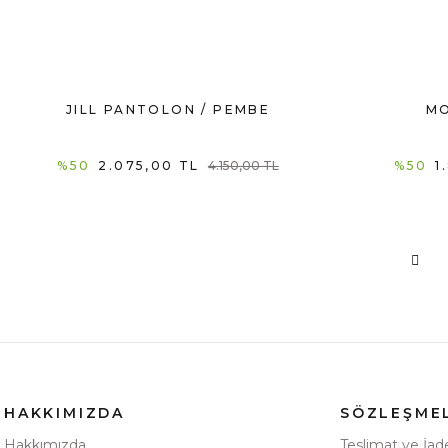
JILL PANTOLON / PEMBE
MO
%50
2.075,00 TL
4.150,00 TL
%50
1
HAKKIMIZDA
SÖZLEŞME
Hakkımızda
Teslimat ve İad