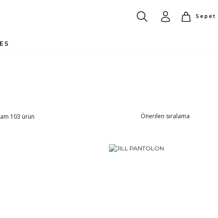
Sepet
CES
am 103 ürün